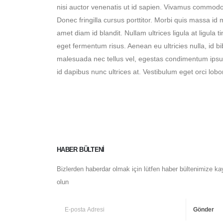
nisi auctor venenatis ut id sapien. Vivamus commodo
Donec fringilla cursus porttitor. Morbi quis massa id
amet diam id blandit. Nullam ultrices ligula at ligula 
eget fermentum risus. Aenean eu ultricies nulla, id 
malesuada nec tellus vel, egestas condimentum ipsu
id dapibus nunc ultrices at. Vestibulum eget orci lobo
HABER BÜLTENI
Bizlerden haberdar olmak için lütfen haber bültenimize ka
olun