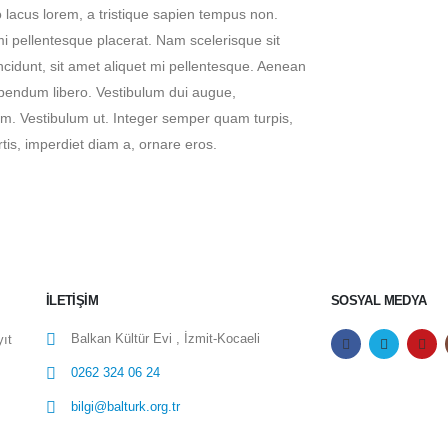
 lacus lorem, a tristique sapien tempus non.
 mi pellentesque placerat. Nam scelerisque sit
tincidunt, sit amet aliquet mi pellentesque. Aenean
bibendum libero. Vestibulum dui augue,
m. Vestibulum ut. Integer semper quam turpis,
rtis, imperdiet diam a, ornare eros.
İLETIŞIM
SOSYAL MEDYA
Balkan Kültür Evi , İzmit-Kocaeli
yıt
0262 324 06 24
bilgi@balturk.org.tr